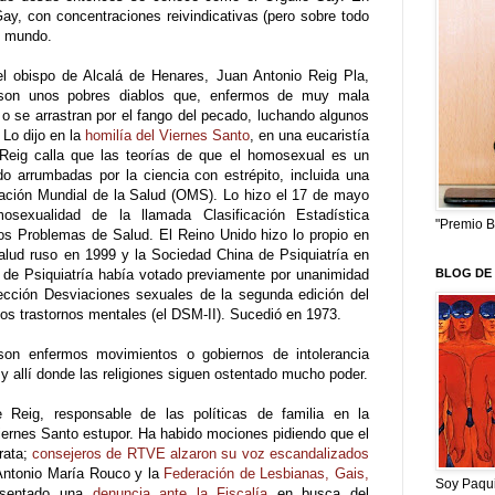
Gay, con concentraciones reivindicativas (pero sobre todo
el mundo.
l obispo de Alcalá de Henares, Juan Antonio Reig Pla,
 son unos pobres diablos que, enfermos de muy mala
 o se arrastran por el fango del pecado, luchando algunos
 Lo dijo en la
homilía del Viernes Santo
, en una eucaristía
 Reig calla que las teorías de que el homosexual es un
o arrumbadas por la ciencia con estrépito, incluida una
ación Mundial de la Salud (OMS). Lo hizo el 17 de mayo
sexualidad de la llamada Clasificación Estadística
"Premio B
os Problemas de Salud. El Reino Unido hizo lo propio en
Salud ruso en 1999 y la Sociedad China de Psiquiatría en
BLOG DE 
 de Psiquiatría había votado previamente por unanimidad
sección Desviaciones sexuales de la segunda edición del
los trastornos mentales (el DSM-II). Sucedió en 1973.
son enfermos movimientos o gobiernos de intolerancia
 y allí donde las religiones siguen ostentado mucho poder.
 Reig, responsable de las políticas de familia en la
iernes Santo estupor. Ha habido mociones pidiendo que el
rata;
consejeros de RTVE alzaron su voz escandalizados
 Antonio María Rouco y la
Federación de Lesbianas, Gais,
Soy Paqui
sentado una
denuncia ante la Fiscalía
en busca del