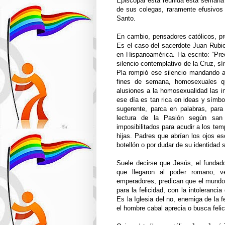
Episcopal está reunida esta semana
de sus colegas, raramente efusivos 
Santo.
En cambio, pensadores católicos, pr
Es el caso del sacerdote Juan Rubio,
en Hispanoamérica. Ha escrito: “Prec
silencio contemplativo de la Cruz, s
Pla rompió ese silencio mandando a
fines de semana, homosexuales qu
alusiones a la homosexualidad las in
ese día es tan rica en ideas y símbo
sugerente, parca en palabras, para
lectura de la Pasión según san
imposibilitados para acudir a los tem
hijas. Padres que abrían los ojos e
botellón o por dudar de su identidad s
Suele decirse que Jesús, el fundado
que llegaron al poder romano, ve
emperadores, predican que el mundo e
para la felicidad, con la intoleranc
Es la Iglesia del no, enemiga de la f
el hombre cabal aprecia o busca felic