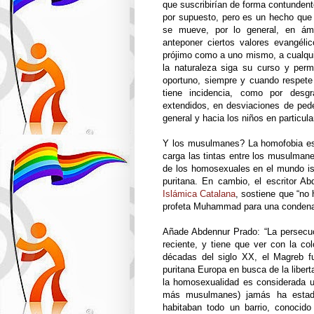
que suscribirían de forma contundent
por supuesto, pero es un hecho que 
se mueve, por lo general, en ámb
anteponer ciertos valores evangél
prójimo como a uno mismo, a cualquier
la naturaleza siga su curso y per
oportuno, siempre y cuando respete 
tiene incidencia, como por desgr
extendidos, en desviaciones de pede
general y hacia los niños en particular
Y los musulmanes? La homofobia es 
carga las tintas entre los musulmane
de los homosexuales en el mundo isl
puritana. En cambio, el escritor A
Islámica Catalana
, sostiene que “no 
profeta Muhammad para una condena
Añade Abdennur Prado: “La persecu
reciente, y tiene que ver con la co
décadas del siglo XX, el Magreb f
puritana Europa en busca de la libert
la homosexualidad es considerada u
más musulmanes) jamás ha estado 
habitaban todo un barrio, conoci