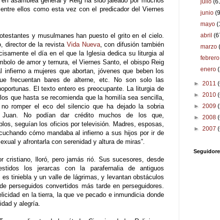
 en asamblea general y Reig ha sido jaleado por muchos
julio
(6
entre ellos como esta vez con el predicador del Viernes
junio
(
mayo
(
abril
(6
otestantes y musulmanes han puesto el grito en el cielo.
 director de la revista
Vida Nueva
, con difusión también
marzo
isamente el día en el que la Iglesia dedica su liturgia al
febrer
ímbolo de amor y ternura, el Viernes Santo, el obispo Reig
enero
l infierno a mujeres que abortan, jóvenes que beben los
e frecuentan bares de alterne, etc. No son solo las
►
2011
oportunas. El texto entero es preocupante. La liturgia de
►
2010
los que hasta se recomienda que la homilía sea sencilla,
►
2009
 no romper el eco del silencio que ha dejado la sobria
 Juan. No podían dar crédito muchos de los que,
►
2008
plos, seguían los oficios por televisión. Madres, esposas,
►
2007
scuchando cómo mandaba al infierno a sus hijos por ir de
exual y afrontarla con serenidad y altura de miras”.
Seguidore
r cristiano, lloró, pero jamás rió. Sus sucesores, desde
stidos los jerarcas con la parafernalia de antiguos
s tiniebla y un valle de lágrimas, y levantan obstáculos
ia de perseguidos convertidos más tarde en perseguidores.
elicidad en la tierra, la que ve pecado e inmundicia donde
idad y alegría.