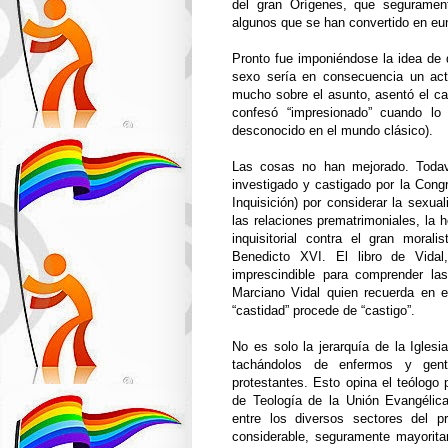
del gran Orígenes, que seguramen
algunos que se han convertido en eunu
Pronto fue imponiéndose la idea de qu
sexo sería en consecuencia un act
mucho sobre el asunto, asentó el c
confesó “impresionado” cuando lo 
desconocido en el mundo clásico).
Las cosas no han mejorado. Todaví
investigado y castigado por la Congr
Inquisición) por considerar la sexua
las relaciones prematrimoniales, la 
inquisitorial contra el gran moral
Benedicto XVI. El libro de Vidal
imprescindible para comprender las
Marciano Vidal quien recuerda en e
“castidad” procede de “castigo”.
No es solo la jerarquía de la Igle
tachándolos de enfermos y gent
protestantes. Esto opina el teólogo
de Teología de la Unión Evangélic
entre los diversos sectores del 
considerable, seguramente mayoritar