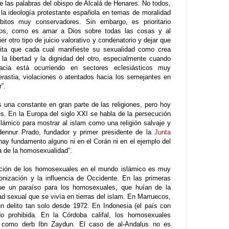
e las palabras del obispo de Alcalá de Henares. No todos,
la ideología protestante española en temas de moralidad
itos muy conservadores. Sin embargo, es prioritario
icos, como es amar a Dios sobre todas las cosas y al
 otro tipo de juicio valorativo y condenatorio y dejar que
mita que cada cual manifieste su sexualidad como crea
la libertad y la dignidad del otro, especialmente cuando
acia está ocurriendo en sectores eclesiásticos muy
rastia, violaciones o atentados hacia los semejantes en
”.
una constante en gran parte de las religiones, pero hoy
s. En la Europa del siglo XXI se habla de la persecución
ámico para mostrar al islam como una religión salvaje y
bdennur Prado, fundador y primer presidente de la
Junta
hay fundamento alguno ni en el Corán ni en el ejemplo del
 de la homosexualidad”.
ción de los homosexuales en el mundo islámico es muy
lonización y la influencia de Occidente. En las primeras
ue un paraíso para los homosexuales, que huían de la
ad sexual que se vivía en tierras del islam. En Marruecos,
n delito tan solo desde 1972. En Indonesia (el país con
prohibida. En la Córdoba califal, los homosexuales
do como derb Ibn Zaydun. El caso de al-Andalus no es