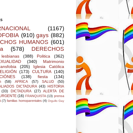
AS
RNACIONAL
(1167)
FOBIA
(910)
gays
(882)
ECHOS HUMANOS
(601)
ia
(578)
DERECHOS
lesbianas
(388)
Politica
(362)
XUALIDAD
(340)
Matrimonio
ransfobia
(205)
Iglesia Católica
ELIGIÓN
(173)
CULTURA
(140)
CIÓNES
(138)
fiesta
(134)
n
(58)
AFRICA
(57)
SALUD
(50)
ALIADOS DICTADURA
(43)
HISTORIA
(33)
DICTADURA
(27)
ALERTA DE
 URGENTE
(16)
FRANQUISTA
(13)
prensa
A
(7)
familias homoparentales
(4)
Orgullo Gay