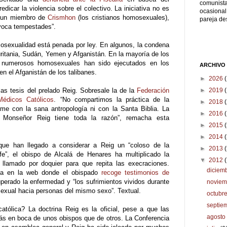
comunista
edicar la violencia sobre el colectivo. La iniciativa no es
ocasional
e un miembro de
Crismhon
(los cristianos homosexuales),
pareja d
ovoca tempestades”.
osexualidad está penada por ley. En algunos, la condena
uritania, Sudán, Yemen y Afganistán. En la mayoría de los
o numerosos homosexuales han sido ejecutados en los
ARCHIVO
en el Afganistán de los talibanes.
►
2026
►
2019
(
las tesis del prelado Reig. Sobresale la de la
Federación
Médicos Católicos
. “No compartimos la práctica de la
►
2018
(
me con la sana antropología ni con la Santa Biblia. La
►
2016
. Monseñor Reig tiene toda la razón”, remacha esta
►
2015
►
2014
 que han llegado a considerar a Reig un “coloso de la
►
2013
 fe”, el obispo de Alcalá de Henares ha multiplicado la
▼
2012
 llamado por doquier para que repita las execraciones.
diciem
ula en la web donde el obispado
recoge testimonios de
erado la enfermedad y “los sufrimientos vividos durante
novie
 sexual hacia personas del mismo sexo”. Textual.
octubr
septie
católica? La doctrina Reig es la oficial, pese a que las
agost
más en boca de unos obispos que de otros. La Conferencia