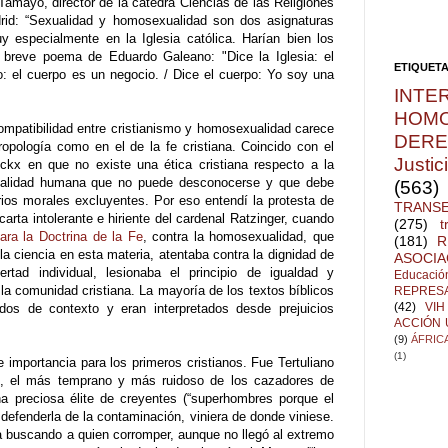
Tamayo, director de la cátedra Ciencias de las Religiones
drid: “Sexualidad y homosexualidad son dos asignaturas
y especialmente en la Iglesia católica. Harían bien los
 breve poema de Eduardo Galeano: "Dice la Iglesia: el
ETIQUET
: el cuerpo es un negocio. / Dice el cuerpo: Yo soy una
INTE
HOMO
ompatibilidad entre cristianismo y homosexualidad carece
DER
ropología como en el de la fe cristiana. Coincido con el
Justic
ckx en que no existe una ética cristiana respecto a la
realidad humana que no puede desconocerse y que debe
(563)
rios morales excluyentes. Por eso entendí la protesta de
TRANSE
arta intolerante e hiriente del cardenal Ratzinger, cuando
(275)
t
ara la Doctrina de la Fe
, contra la homosexualidad, que
(181)
R
la ciencia en esta materia, atentaba contra la dignidad de
ASOCIA
ertad individual, lesionaba el principio de igualdad y
Educació
a comunidad cristiana. La mayoría de los textos bíblicos
REPRES
(42)
VIH
dos de contexto y eran interpretados desde prejuicios
ACCIÓN
(9)
ÁFRIC
(1)
 importancia para los primeros cristianos. Fue Tertuliano
ago, el más temprano y más ruidoso de los cazadores de
una preciosa élite de creyentes (“superhombres porque el
e defenderla de la contaminación, viniera de donde viniese.
rra buscando a quien corromper, aunque no llegó al extremo