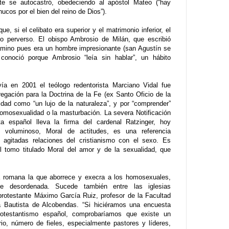
te se autocastró, obedeciendo al apóstol Mateo (“hay
cos por el bien del reino de Dios”).
e, si el celibato era superior y el matrimonio inferior, el
o perverso. El obispo Ambrosio de Milán, que escribió
amino pues era un hombre impresionante (san Agustín se
conoció porque Ambrosio “leía sin hablar”, un hábito
a en 2001 el teólogo redentorista Marciano Vidal fue
egación para la Doctrina de la Fe (ex Santo Oficio de la
lidad como “un lujo de la naturaleza”, y por “comprender”
homosexualidad o la masturbación. La severa Notificación
ista español lleva la firma del cardenal Ratzinger, hoy
, voluminoso, Moral de actitudes, es una referencia
 agitadas relaciones del cristianismo con el sexo. Es
l tomo titulado Moral del amor y de la sexualidad, que
sia romana la que aborrece y execra a los homosexuales,
e desordenada. Sucede también entre las iglesias
 protestante Máximo García Ruiz, profesor de la Facultad
a Bautista de Alcobendas. “Si hiciéramos una encuesta
protestantismo español, comprobaríamos que existe un
io, número de fieles, especialmente pastores y líderes,