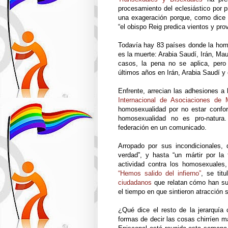
procesamiento del eclesiástico por pr
una exageración porque, como dic
“el obispo Reig predica vientos y pr
Todavía hay 83 países donde la hom
es la muerte: Arabia Saudí, Irán, Ma
casos, la pena no se aplica, per
últimos años en Irán, Arabia Saudí y 
Enfrente, arrecian las adhesiones a 
Internacional de Asociaciones de 
homosexualidad por no estar confor
homosexualidad no es pro-natura
federación en un comunicado.
Arropado por sus incondicionales,
verdad”, y hasta “un mártir por la
actividad contra los homosexuales,
“Hemos salido del infierno”
, se tit
ciudadanos
que relatan cómo han sup
el tiempo en que sintieron atracción
¿Qué dice el resto de la jerarquía 
formas de decir las cosas chirríen 