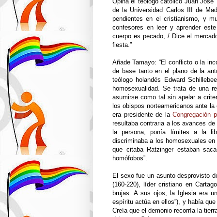
Opina el teólogo católico Juan José 
de la Universidad Carlos III de Ma
pendientes en el cristianismo, y mu
confesores en leer y aprender este
cuerpo es pecado, / Dice el mercado
fiesta.”
Añade Tamayo: “El conflicto o la inc
de base tanto en el plano de la ant
teólogo holandés Edward Schillebee
homosexualidad. Se trata de una 
asumirse como tal sin apelar a crite
los obispos norteamericanos ante la c
era presidente de la
Congregación p
resultaba contraria a los avances de 
la persona, ponía límites a la lib
discriminaba a los homosexuales en l
que citaba Ratzinger estaban saca
homófobos”.
El sexo fue un asunto desprovisto de
(160-220), líder cristiano en Cart
brujas. A sus ojos, la Iglesia era 
espíritu actúa en ellos”), y había qu
Creía que el demonio recorría la tie