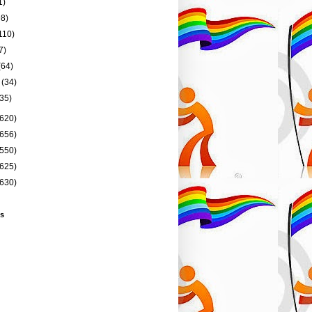
1)
98)
110)
7)
(64)
o
(34)
(35)
(620)
(656)
(550)
(625)
(630)
s