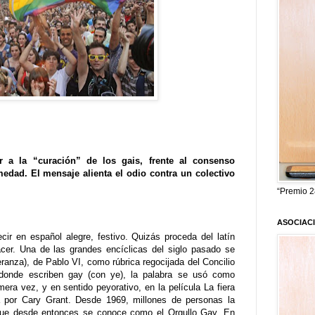
r a la “curación” de los gais, frente al consenso
medad. El mensaje alienta el odio contra un colectivo
“Premio 2
ASOCIAC
cir en español alegre, festivo. Quizás proceda del latín
acer. Una de las grandes encíclicas del siglo pasado se
anza), de Pablo VI, como rúbrica regocijada del Concilio
donde escriben gay (con ye), la palabra se usó como
ra vez, y en sentido peyorativo, en la película La fiera
a por Cary Grant. Desde 1969, millones de personas la
que desde entonces se conoce como el Orgullo Gay. En