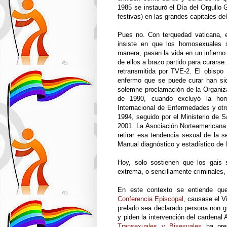
1985 se instauró el Día del Orgullo 
festivas) en las grandes capitales d
Pues no. Con terquedad vaticana, e
insiste en que los homosexuales
manera, pasan la vida en un infierno
de ellos a brazo partido para curarse.
retransmitida por TVE-2. El obispo
enfermo que se puede curar han sid
solemne proclamación de la Organiz
de 1990, cuando excluyó la homo
Internacional de Enfermedades y otr
1994, seguido por el Ministerio de 
2001. La Asociación Norteamericana
retirar esa tendencia sexual de la 
Manual diagnóstico y estadístico de 
Hoy, solo sostienen que los gais 
extrema, o sencillamente criminales,
En este contexto se entiende que
Conferencia Episcopal
, causase el V
prelado sea declarado persona non g
y piden la intervención del cardenal
Transexuales y Bisexuales
ha pre