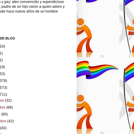
 y gay; ateo convencido y supersticioso
; padre de un hijo varón a quien adoro y
esde hace nueve años de un hombre
 DE BLOG
(16)
1)
2)
(19)
(53)
(378)
(573)
(711)
bre
(32)
mbre
(68)
e
(60)
mbre
(42)
o
(40)