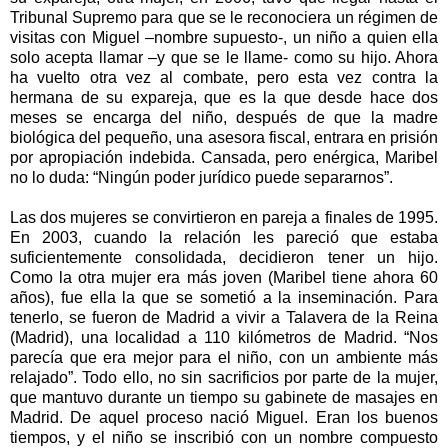
Tribunal Supremo para que se le reconociera un régimen de
visitas con Miguel –nombre supuesto-, un niño a quien ella
solo acepta llamar –y que se le llame- como su hijo. Ahora
ha vuelto otra vez al combate, pero esta vez contra la
hermana de su expareja, que es la que desde hace dos
meses se encarga del niño, después de que la madre
biológica del pequeño, una asesora fiscal, entrara en prisión
por apropiación indebida. Cansada, pero enérgica, Maribel
no lo duda: “Ningún poder jurídico puede separarnos”.
Las dos mujeres se convirtieron en pareja a finales de 1995.
En 2003, cuando la relación les pareció que estaba
suficientemente consolidada, decidieron tener un hijo.
Como la otra mujer era más joven (Maribel tiene ahora 60
años), fue ella la que se sometió a la inseminación. Para
tenerlo, se fueron de Madrid a vivir a Talavera de la Reina
(Madrid), una localidad a 110 kilómetros de Madrid. “Nos
parecía que era mejor para el niño, con un ambiente más
relajado”. Todo ello, no sin sacrificios por parte de la mujer,
que mantuvo durante un tiempo su gabinete de masajes en
Madrid. De aquel proceso nació Miguel. Eran los buenos
tiempos, y el niño se inscribió con un nombre compuesto