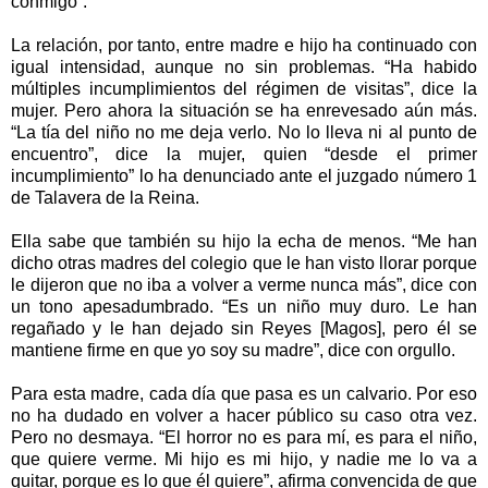
conmigo”.
La relación, por tanto, entre madre e hijo ha continuado con
igual intensidad, aunque no sin problemas. “Ha habido
múltiples incumplimientos del régimen de visitas”, dice la
mujer. Pero ahora la situación se ha enrevesado aún más.
“La tía del niño no me deja verlo. No lo lleva ni al punto de
encuentro”, dice la mujer, quien “desde el primer
incumplimiento” lo ha denunciado ante el juzgado número 1
de Talavera de la Reina.
Ella sabe que también su hijo la echa de menos. “Me han
dicho otras madres del colegio que le han visto llorar porque
le dijeron que no iba a volver a verme nunca más”, dice con
un tono apesadumbrado. “Es un niño muy duro. Le han
regañado y le han dejado sin Reyes [Magos], pero él se
mantiene firme en que yo soy su madre”, dice con orgullo.
Para esta madre, cada día que pasa es un calvario. Por eso
no ha dudado en volver a hacer público su caso otra vez.
Pero no desmaya. “El horror no es para mí, es para el niño,
que quiere verme. Mi hijo es mi hijo, y nadie me lo va a
quitar, porque es lo que él quiere”, afirma convencida de que