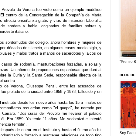
nio Provolo de Verona fue visto como un ejemplo modélico
a. El centro de la Congregación de la Compañía de María
 ofrecía enseñanza gratis y vías de inserción laboral a
e sordera y habla, originarios de familias pobres y
rdeste italiano.
os sordomudos del colegio, ahora hombres y mujeres de
per décadas de silencio, en algunos casos medio siglo, y
exuales y malos tratos a manos de sacerdotes y laicos de
"Premio B
e casos de sodomía, masturbaciones forzadas, a solas y
azas. Un infierno de proporciones espantosas que duró al
re la Curia y la Santa Sede, responsable directa de la
BLOG DE 
el centro.
po de Verona, Giuseppe Penzi, entre los acusados de
ue prelado de la ciudad entre 1958 y 1978, fallecido y en
 instituto desde los nueve años hasta los 15 a finales de
 compañeros recuerdan como "el guapo", ha narrado por
o Carraro. "Dos curas del Provolo me llevaron al palacio
 él. Era 1959. Yo tenía 11 años. Me sodomizó e intentó
encia terrible".
espués de entrar en el Instituto y hasta el último año fui
Soy Paqui
sodomizado y forzado a mantener relaciones de todo tipo