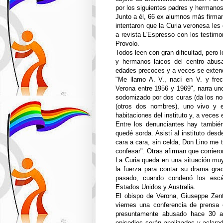
por los siguientes padres y hermanos
Junto a él, 66 ex alumnos más firman
intentaron que la Curia veronesa les
a revista L'Espresso con los testim
Provolo.
Todos leen con gran dificultad, pero
y hermanos laicos del centro abus
edades precoces y a veces se extend
"Me llamo A. V., nací en V. y frec
Verona entre 1956 y 1969", narra uno
sodomizado por dos curas (da los no
(otros dos nombres), uno vivo y e
habitaciones del instituto y, a veces 
Entre los denunciantes hay tambié
quedé sorda. Asistí al instituto des
cara a cara, sin celda, Don Lino me
confesar". Otras afirman que corriero
La Curia queda en una situación muy
la fuerza para contar su drama gra
pasado, cuando condenó los escá
Estados Unidos y Australia.
El obispo de Verona, Giuseppe Zent
viernes una conferencia de prensa
presuntamente abusado hace 30 añ
episodios serán analizados y aclarad