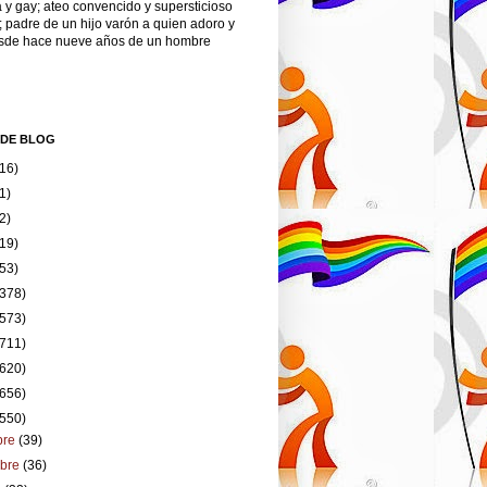
 y gay; ateo convencido y supersticioso
; padre de un hijo varón a quien adoro y
esde hace nueve años de un hombre
 DE BLOG
(16)
1)
2)
(19)
(53)
(378)
(573)
(711)
(620)
(656)
(550)
bre
(39)
mbre
(36)