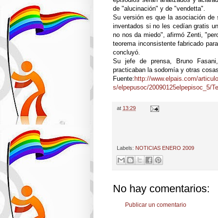
de "alucinación" y de "vendetta".
Su versión es que la asociación de 
inventados si no les cedían gratis u
no nos da miedo", afirmó Zenti, "pe
teorema inconsistente fabricado para
concluyó.
Su jefe de prensa, Bruno Fasani
practicaban la sodomía y otras cosas.
Fuente:
http://www.elpais.com/articul
s/elpepusoc/20090125elpepisoc_5/T
at
13:29
Labels:
NOTICIAS ENERO 2009
No hay comentarios:
Publicar un comentario