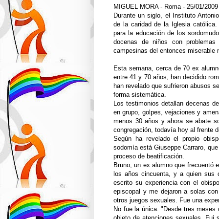
MIGUEL MORA - Roma - 25/01/2009
Durante un siglo, el Instituto Anto
de la caridad de la Iglesia católic
para la educación de los sordomudos
docenas de niños con problemas d
campesinas del entonces miserable no
Esta semana, cerca de 70 ex alumn
entre 41 y 70 años, han decidido rom
han revelado que sufrieron abusos s
forma sistemática.
Los testimonios detallan decenas d
en grupo, golpes, vejaciones y amen
menos 30 años y ahora se abate sob
congregación, todavía hoy al frente d
Según ha revelado el propio obis
sodomía está Giuseppe Carraro, que f
proceso de beatificación.
Bruno, un ex alumno que frecuentó el
los años cincuenta, y a quien sus
escrito su experiencia con el obisp
episcopal y me dejaron a solas con
otros juegos sexuales. Fue una experi
No fue la única: "Desde tres meses d
objeto de atenciones sexuales. Fui 