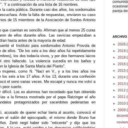
comunista
". Y a continuación da una lista de 16 nombres.
ocasional
 la carta pública. Durante casi dos años, los sordomudos
pareja d
 escuchara. Ante la falta de respuestas, enviaron su caso
onios de 15 miembros de la Asociación de Sordos Antonio
 lo que cuentan es sencillo. Afirman que al menos 25 curas
aron de ellos durante años. Las sevicias empezaban a
ARCHIVO
ían hasta antes de la mayoría de edad.
►
2026
uenté el Instituto para sordomudos Antonio Provola de
 de ellos. "De los seis a los diez años fui repetidamente
►
2019
(
mbres), los dos todavía vivos, y por dos hermanos laicos
►
2018
(
l otro fallecido. La violencia sucedía en los baños y
►
2016
en la Iglesia de Santa María del Pianto".
►
2015
n mujeres, como N. "Nací en V., y a los tres años me
de los seis a los 17 años. A los 13, durante una confesión
►
2014
 tocó el seno varias veces. Me escapé y nunca me volví a
►
2013
n peor suerte.
►
2012
 difícil. Los ex alumnos han recordado que han obtenido
►
2011
cias a la firmeza mostrada por el papa Ratzinger el año
ndalos protagonizados por sacerdotes pederastas en
►
2010
▼
2009
i, acusado de querer echar tierra al asunto, convocó el
diciem
 en el salón del episcopado, el mismo donde Bruno fue
novie
os. Zenti negó haber sido "reticente" y dijo que los
os. A la vez, quitó crédito a las denuncias calificándolas