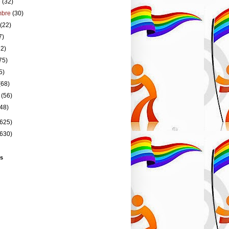
e
(32)
mbre
(30)
o
(22)
7)
72)
75)
5)
(68)
o
(56)
(48)
(625)
(630)
s