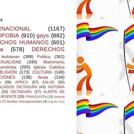
AS
RNACIONAL
(1167)
FOBIA
(910)
gays
(882)
ECHOS HUMANOS
(601)
ia
(578)
DERECHOS
lesbianas
(388)
Politica
(362)
XUALIDAD
(340)
Matrimonio
ransfobia
(205)
Iglesia Católica
ELIGIÓN
(173)
CULTURA
(140)
CIÓNES
(138)
fiesta
(134)
n
(58)
AFRICA
(57)
SALUD
(50)
ALIADOS DICTADURA
(43)
HISTORIA
(33)
DICTADURA
(27)
ALERTA DE
 URGENTE
(16)
FRANQUISTA
(13)
prensa
A
(7)
familias homoparentales
(4)
Orgullo Gay