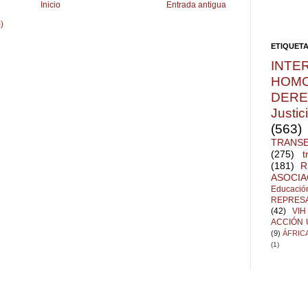
Inicio
Entrada antigua
)
ETIQUET
INTE
HOMO
DER
Justic
(563)
TRANSE
(275)
t
(181)
R
ASOCIA
Educació
REPRES
(42)
VIH
ACCIÓN
(9)
ÁFRIC
(1)