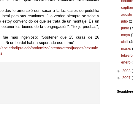
octubr
septie
sordos le amenazó con sacar a la luz casos de pedofilia
agost
n local para sus reuniones. "La verdad siempre se sabe y
ro estoy convencido de que se trata de un montaje. Es un
julio
(2
 obtener los bienes de la congregación". "Exijo pruebas",
junio
(
mayo
(
, fue más ingenioso: "Sostener que 25 curas de 26
abril
(4
.. Ni un burdel habría soportado ese ritmo".
o/sociedad/prelado/sodomizo/intento/otros/juegos/sexuale
marzo
es
febrer
enero
►
2008
►
2007
Seguidore